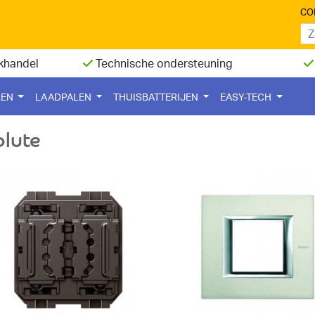
CO
khandel
Technische ondersteuning
LEN
LAADPALEN
THUISBATTERIJEN
EASY-TECH
lute