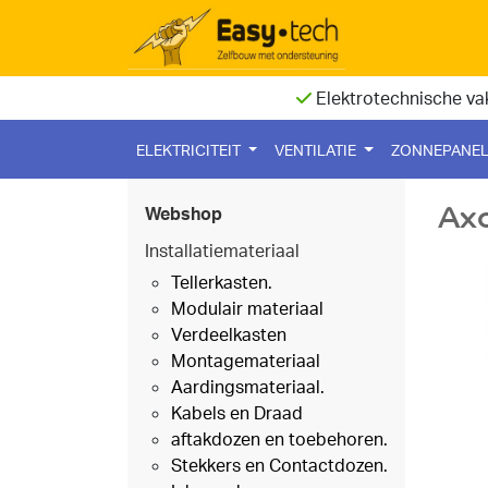
Elektrotechnische va
ELEKTRICITEIT
VENTILATIE
ZONNEPANE
Axo
Webshop
Installatiemateriaal
Tellerkasten.
Modulair materiaal
Verdeelkasten
Montagemateriaal
Aardingsmateriaal.
Kabels en Draad
aftakdozen en toebehoren.
Stekkers en Contactdozen.