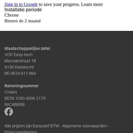
Maatschappelijke zetel
VOF Easy-tech
Merodestraat 18
9130 Kieldrecht
BE 0634 817 884
Rekeningnummer
Crelan
BE58 1030 4006 2179
NICABEBB
Alle prijzen zijn Exclusief BTW -
Algemene voorwaarden
-
Privacyverklaring