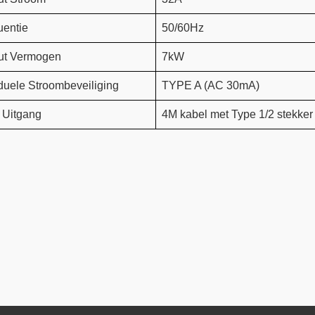
uentie
50/60Hz
ut Vermogen
7kW
duele Stroombeveiliging
TYPE A (AC 30mA)
 Uitgang
4M kabel met Type 1/2 stekker