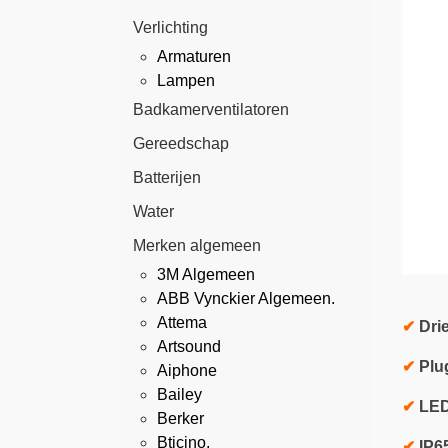
Verlichting
Armaturen
Lampen
Badkamerventilatoren
Gereedschap
Batterijen
Water
Merken algemeen
3M Algemeen
ABB Vynckier Algemeen.
Attema
✔
Drie
Artsound
✔
Plu
Aiphone
Bailey
✔
LED-
Berker
Bticino.
✔
IP6