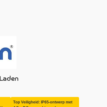
 Laden
Top Veiligheid: IP65-ontwerp met