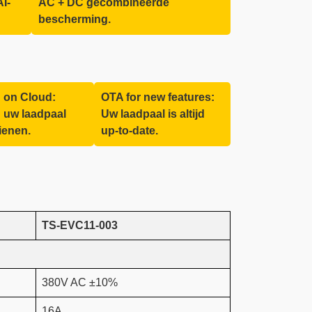
I-
AC + DC gecombineerde
bescherming.
 on Cloud:
OTA for new features:
 uw laadpaal
Uw laadpaal is altijd
ienen.
up-to-date.
TS-EVC11-003
380V AC ±10%
16A