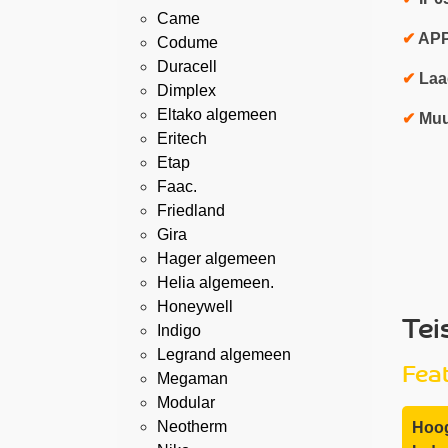
Came
✔
APP
Codume
Duracell
✔
Laa
Dimplex
Eltako algemeen
✔
Muu
Eritech
Etap
Faac.
Friedland
Gira
Hager algemeen
Helia algemeen.
Honeywell
Tei
Indigo
Legrand algemeen
Fea
Megaman
Modular
Neotherm
Hoog