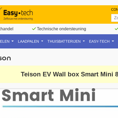
CO
khandel
Technische ondersteuning
NELEN
LAADPALEN
THUISBATTERIJEN
EASY-TECH
son
Teison EV Wall box Smart Mini 8