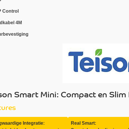
 Control
dkabel 4M
rbevestiging
son Smart Mini: Compact en Slim
tures
waardige Integratie:
Real Smart: