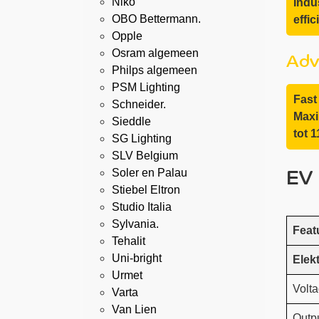
Niko
Indu
OBO Bettermann.
effic
Opple
Adv
Osram algemeen
Philps algemeen
PSM Lighting
Fast
Schneider.
Maxi
Sieddle
tot 
SG Lighting
SLV Belgium
EV 
Soler en Palau
Stiebel Eltron
Studio Italia
Sylvania.
Feat
Tehalit
Uni-bright
Elek
Urmet
Volt
Varta
Van Lien
Outp