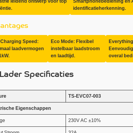
strie leidend ontwerp voor top
Smartphonebediening en A
iëntie.
identificatieherkenning.
antages
 Charging Speed:
Eco Mode: Flexibel
Everything
maal laadvermogen
instelbaar laadstroom
Eenvoudig
11kW.
en laadtijd.
overal bed
Lader Specificaties
ure
TS-EVC07-003
trische Eigenschappen
age
230V AC ±10%
ut Stroom
32A