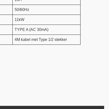
50/60Hz
11kW
TYPE A (AC 30mA)
4M kabel met Type 1/2 stekker