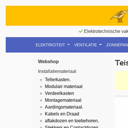
Elektrotechnische va
ELEKTRICITEIT
VENTILATIE
ZONNEPA
Tei
Webshop
Installatiemateriaal
Tellerkasten.
Modulair materiaal
Verdeelkasten
Montagemateriaal
Aardingsmateriaal.
Kabels en Draad
aftakdozen en toebehoren.
Stekkers en Contactdozen.