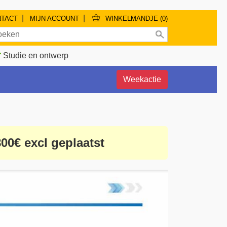
|
|
NTACT
MIJN ACCOUNT
WINKELMANDJE (0)
Studie en ontwerp
Weekactie
00€ excl geplaatst