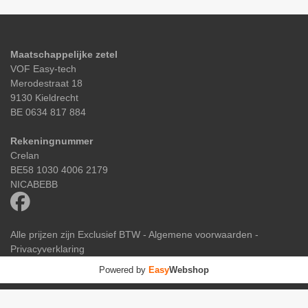
Maatschappelijke zetel
VOF Easy-tech
Merodestraat 18
9130 Kieldrecht
BE 0634 817 884
Rekeningnummer
Crelan
BE58 1030 4006 2179
NICABEBB
Alle prijzen zijn Exclusief BTW -
Algemene voorwaarden
-
Privacyverklaring
Powered by
Easy
Webshop