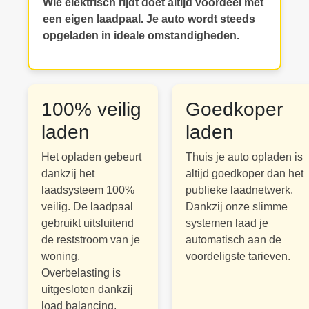
Wie elektrisch rijdt doet altijd voordeel met
een eigen laadpaal. Je auto wordt steeds
opgeladen in ideale omstandigheden.
100% veilig
Goedkoper
laden
laden
Het opladen gebeurt
Thuis je auto opladen is
dankzij het
altijd goedkoper dan het
laadsysteem 100%
publieke laadnetwerk.
veilig. De laadpaal
Dankzij onze slimme
gebruikt uitsluitend
systemen laad je
de reststroom van je
automatisch aan de
woning.
voordeligste tarieven.
Overbelasting is
uitgesloten dankzij
load balancing.