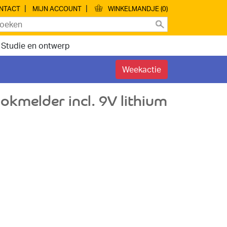
|
|
NTACT
MIJN ACCOUNT
WINKELMANDJE (0)
Studie en ontwerp
Weekactie
okmelder incl. 9V lithium