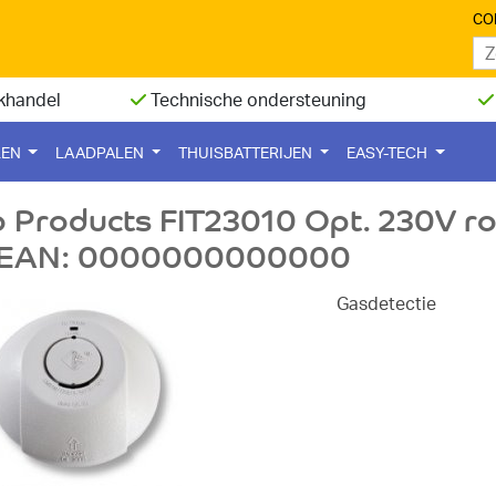
CO
khandel
Technische ondersteuning
LEN
LAADPALEN
THUISBATTERIJEN
EASY-TECH
o Products FIT23010 Opt. 230V ro
 EAN: 0000000000000
Gasdetectie