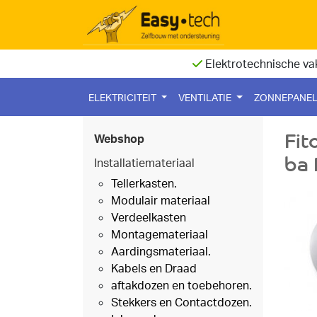
Elektrotechnische va
ELEKTRICITEIT
VENTILATIE
ZONNEPANE
Fit
Webshop
ba
Installatiemateriaal
Tellerkasten.
Modulair materiaal
Verdeelkasten
Montagemateriaal
Aardingsmateriaal.
Kabels en Draad
aftakdozen en toebehoren.
Stekkers en Contactdozen.