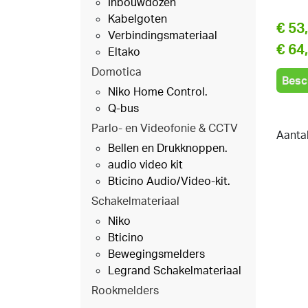
Inbouwdozen
Kabelgoten
€ 53
Verbindingsmateriaal
€ 64
Eltako
Domotica
Besc
Niko Home Control.
Q-bus
Parlo- en Videofonie & CCTV
Aanta
Bellen en Drukknoppen.
audio video kit
Bticino Audio/Video-kit.
Schakelmateriaal
Niko
Bticino
Bewegingsmelders
Legrand Schakelmateriaal
Rookmelders